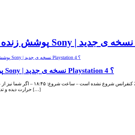
IFA 2015: پوشش زنده مراسم Sony | نسخه ی جدید Playstation 4 ؟
اخبار تکنولوژی IFA 2015: پوشش زنده مراسم Sony | نسخه ی جدید Playstation 4 ؟
کنفرانس شروع نشده است – ساعت شروع: ۵
حرارت دیده و تداعی کننده ی یک سنگ فلزی مستحکم! کاملا ضد آب و… . حال سونی […]