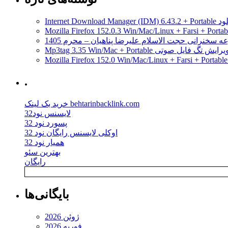
مدیریت دانلود
ه سخنرانی حجت الاسلام علیرضا پناهیان – محرم 1405
Mp3tag 3.35 Win/Mac + Portab ویرایش تگ فایل صوتی
.
خرید بک لینک behtarinbacklink.com
لایسنس نود32
پسورد نود 32
اوکلی لایسنس رایگان نود 32
همیار نود 32
بهترین سئو
رایگان
بایگانی‌ها
ژوئن 2026
فوریه 2026