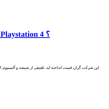
اخبار تکنولوژی IFA 2015: پوشش زنده مراسم Sony | نسخه ی جدید Playstation 4 ؟