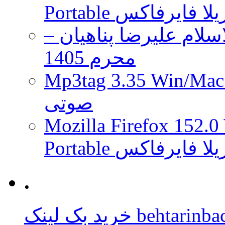
 موزیلا فایرفاکس
لام علیرضا پناهیان –
محرم 1405
Mp3tag 3.35 Wi ویرایش تگ فایل
صوتی
Mozilla Firefox 152.0
 موزیلا فایرفاکس
.
behtarinbacklink.