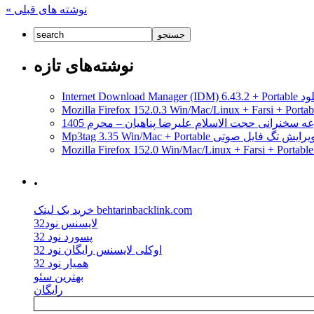
شدند
« نوشته های قبلی
خبری
هشتمین
جشنواره
وب
نوشته‌های تازه
و
موبایل
ایران
مدیریت دانلود
برگزار
شد
ه سخنرانی حجت الاسلام علیرضا پناهیان – محرم 1405
Mp3tag 3.35 Win/Mac + Portab ویرایش تگ فایل صوتی
.
خرید بک لینک behtarinbacklink.com
لایسنس نود32
پسورد نود 32
اوکلی لایسنس رایگان نود 32
همیار نود 32
بهترین سئو
رایگان