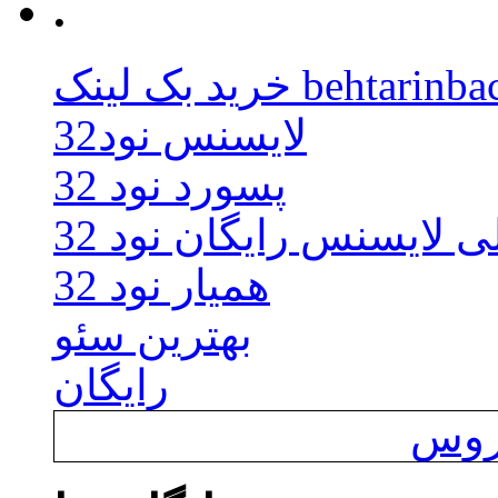
.
behtarinbacklink.
لایسنس نود32
پسورد نود 32
ی لایسنس رایگان نود 32
همیار نود 32
بهترین سئو
رایگان
یروس