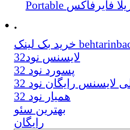
 موزیلا فایرفاکس
.
behtarinbacklink.
لایسنس نود32
پسورد نود 32
ی لایسنس رایگان نود 32
همیار نود 32
بهترین سئو
رایگان