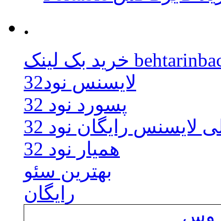
.
behtarinbacklink.
لایسنس نود32
پسورد نود 32
ی لایسنس رایگان نود 32
همیار نود 32
بهترین سئو
رایگان
یروس