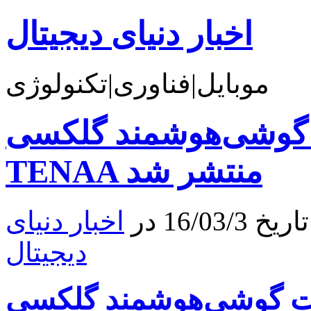
اخبار دنیای دیجیتال
موبایل|فناوری|تکنولوژی
‌هوشمند گلکسی A9 پرو در
TENAA منتشر شد
16/0 در
اخبار دنیای
دیجیتال
‌هوشمند گلکسی A9 پرو در TENAA