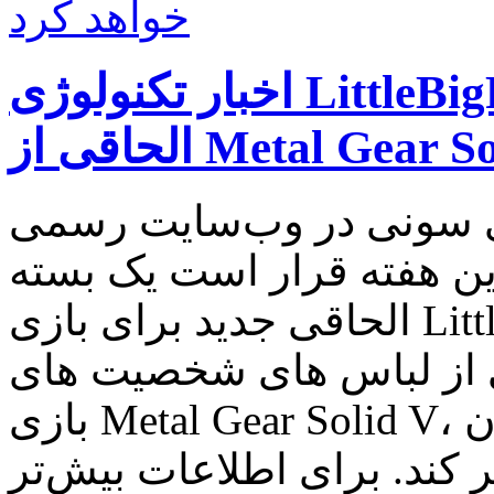
خواهد کرد
اخبار تکنولوژی LittleBigPlanet 3 در این هفته یک بسته
 سونی در وب‌سایت رسمی
ین هفته قرار است یک بسته
الحاقی جدید برای بازی LittleBigPlanet 3 عرضه شود. در
ی از لباس های شخصیت های
بازی Metal Gear Solid V، برای عنوان LittleBigPlanet 3