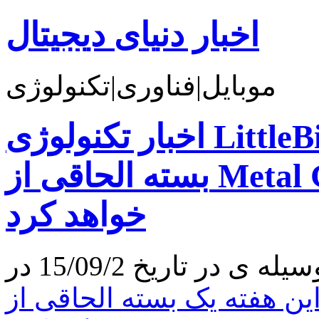
اخبار دنیای دیجیتال
موبایل|فناوری|تکنولوژی
اخبار تکنولوژی LittleBigPlanet 3 در این هفته یک
بسته الحاقی از Metal Gear Solid V دریافت
خواهد کرد
 هفته یک بسته الحاقی از Metal Gear Solid V دریافت