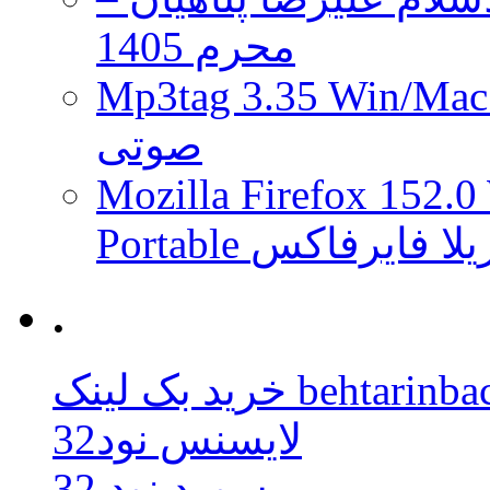
محرم 1405
Mp3tag 3.35 Wi ویرایش تگ فایل
صوتی
Mozilla Firefox 152.0
 موزیلا فایرفاکس
.
behtarinbacklink.
لایسنس نود32
پسورد نود 32