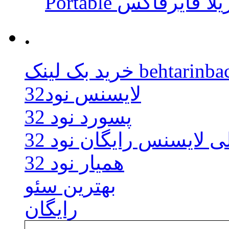
 موزیلا فایرفاکس
.
behtarinbacklink.
لایسنس نود32
پسورد نود 32
ی لایسنس رایگان نود 32
همیار نود 32
بهترین سئو
رایگان