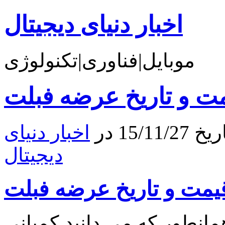
اخبار دنیای دیجیتال
موبایل|فناوری|تکنولوژی
15 در
اخبار دنیای
دیجیتال
انطور که می دانید کمپانی Xiaomi از زمان پرده برداری از