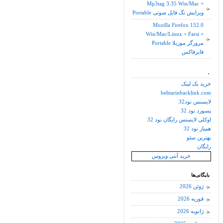
Mp3tag 3.35 Win/Mac +
Portable ویرایش تگ فایل صوتی
Mozilla Firefox 152.0
Win/Mac/Linux + Farsi +
Portable مرورگر موزیلا
فایرفاکس
.
خرید بک لینک
behtarinbacklink.com
لایسنس نود32
پسورد نود 32
اوکلی لایسنس رایگان نود 32
همیار نود 32
بهترین سئو
رایگان
خرید آنتی ویروس
بایگانی‌ها
ژوئن 2026
فوریه 2026
ژانویه 2026