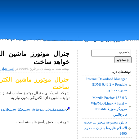
جنرال موتورز ماشین الک
خواهد ساخت
نوشته شده به وسیله ی در تاریخ 16/02/5 در
اخبار دنیای 
نوشته‌های تازه
جنرال موتورز ماشین الکتری
Internet Download Manager
(IDM) 6.43.2 + Portable
ساخت
مدیریت دانلود
شرکت آمریکایی جنرال موتورز صاحب امتیاز 
تولید ماشین های الکتریکی بدون نیاز به
Mozilla Firefox 152.0.3
Win/Mac/Linux + Farsi +
Portable مرورگر موزیلا
برچسب کردن این موضوع
|
پیوند یکتا
|
پیوند بازتاب
فایرفاکس
شرمنده ، بخش پاسخ ها بسته است.
دانلود مجموعه سخنرانی حجت
الاسلام علیرضا پناهیان – محرم
1405