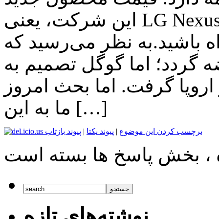
این شرکت، یعنی LG Nexus 5X مشخص شد. با تکفارس در
ید.به نظر می‌رسید که Huawei Nexus 6P با
کا عرضه گردد؛ اما گوگل تصمیم به
یمت ۶۵۰ یورو در اروپا گرفت. اما بحث امروز
ما به این […]
برچسب کردن این موضوع
|
پیوند یکتا
|
پیوند بازتاب
نوشته‌های تازه