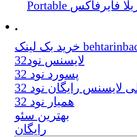
 موزیلا فایرفاکس
.
behtarinbacklink.
لایسنس نود32
پسورد نود 32
ی لایسنس رایگان نود 32
همیار نود 32
بهترین سئو
رایگان