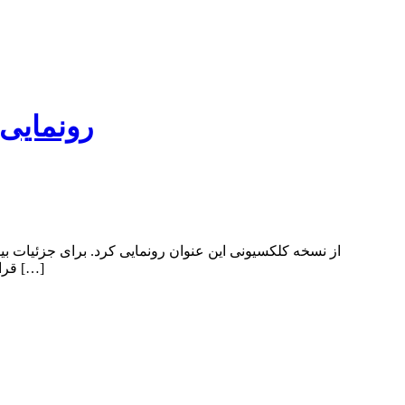
اخبار تکنولوژی نسخه کلکسیونی بازی Tomb Raider
الکترونیکی کمپانی Square Enix و صفحه رسمی فروش Rise of the Tomb Raider قرار دارد. نسخه کلکسیونی بازی شامل یک مجسمه ۱۲ اینچی […]