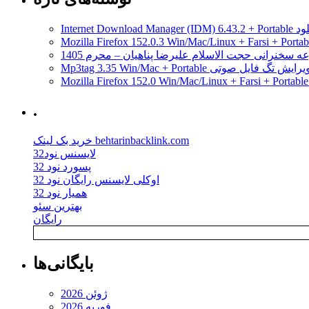
مدیریت دانلود
ه سخنرانی حجت الاسلام علیرضا پناهیان – محرم 1405
Mp3tag 3.35 Win/Mac + Portab ویرایش تگ فایل صوتی
.
خرید بک لینک behtarinbacklink.com
لایسنس نود32
پسورد نود 32
اوکلی لایسنس رایگان نود 32
همیار نود 32
بهترین سئو
رایگان
بایگانی‌ها
ژوئن 2026
فوریه 2026