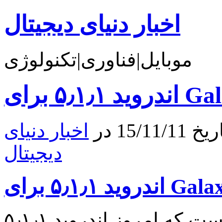
اخبار دنیای دیجیتال
موبایل|فناوری|تکنولوژی
15 در
اخبار دنیای
دیجیتال
سامسونگ به تازگی اعلام کرده است که امروز اندروید ۵٫۱٫۱