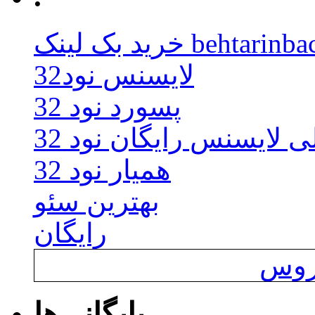
behtarinbacklink.
لایسنس نود32
پسورد نود 32
ی لایسنس رایگان نود 32
همیار نود 32
بهترین سئو
رایگان
یروس
بایگانی‌ها