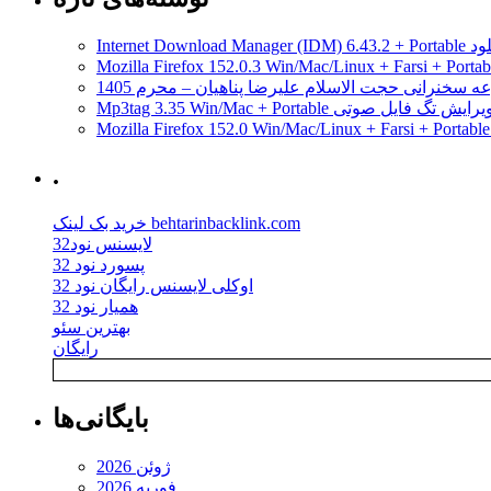
مدیریت دانلود
ه سخنرانی حجت الاسلام علیرضا پناهیان – محرم 1405
Mp3tag 3.35 Win/Mac + Portab ویرایش تگ فایل صوتی
.
خرید بک لینک behtarinbacklink.com
لایسنس نود32
پسورد نود 32
اوکلی لایسنس رایگان نود 32
همیار نود 32
بهترین سئو
رایگان
بایگانی‌ها
ژوئن 2026
فوریه 2026