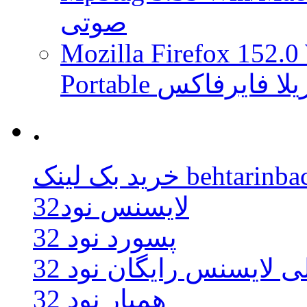
صوتی
Mozilla Firefox 152.0
 موزیلا فایرفاکس
.
behtarinbacklink.
لایسنس نود32
پسورد نود 32
ی لایسنس رایگان نود 32
همیار نود 32