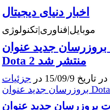
اخبار دنیای دیجیتال
موبایل|فناوری|تکنولوژی
 بروزرسان جدید عنوان
Dota 2 منتشر شد
 15/09/9 در
جزئیات
بروزرسان جدید عنوان Dota 2