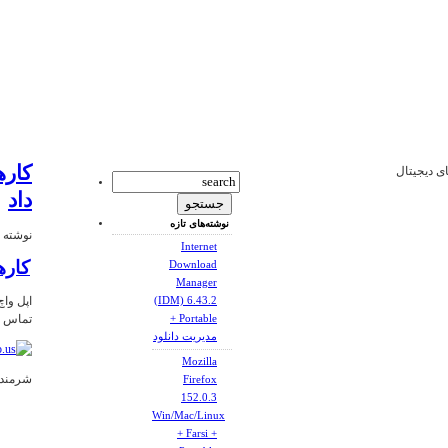
کاره
ای دیجیتال
داد
نوشته‌های تازه
نوشته شده
Internet
کاره
Download
Manager
اپل وا
(IDM) 6.43.2
تماس بر
+ Portable
مدیریت دانلود
Mozilla
شرمنده
Firefox
152.0.3
Win/Mac/Linux
+ Farsi +