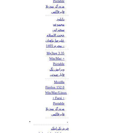
Portable
مرورگر موزیلا
فایرفاکس
دانلود
مجموعه
سخنرانی
حجت الاسلام
علیرضا پناهیان
– محرم 1405
Mp3tag 3.35
Win/Mac +
Portable
ویرایش تگ
فایل صوتی
Mozilla
Firefox 152.0
Win/Mac/Linux
+ Farsi +
Portable
مرورگر موزیلا
فایرفاکس
.
خرید بک لینک