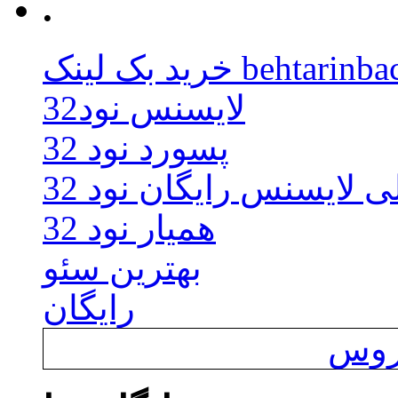
.
behtarinbacklink.
لایسنس نود32
پسورد نود 32
ی لایسنس رایگان نود 32
همیار نود 32
بهترین سئو
رایگان
یروس