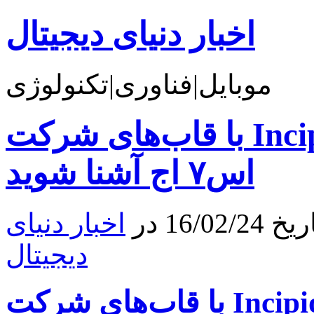
اخبار دنیای دیجیتال
موبایل|فناوری|تکنولوژی
با قاب‌های شرکت Incipio برای موبایل اس۷ و
اس۷ اج آشنا شوید
16 در
اخبار دنیای
دیجیتال
با قاب‌های شرکت Incipio برای موبایل اس۷ و اس۷ اج