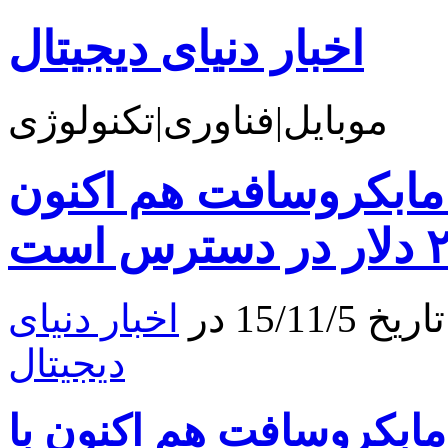
اخبار دنیای دیجیتال
موبایل|فناوری|تکنولوژی
یلی آمپری مابکروسافت هم اکنون
15/1 در
اخبار دنیای
دیجیتال
لی آمپری مابکروسافت هم اکنون با