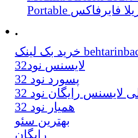
 موزیلا فایرفاکس
.
behtarinbacklink.
لایسنس نود32
پسورد نود 32
ی لایسنس رایگان نود 32
همیار نود 32
بهترین سئو
رایگان