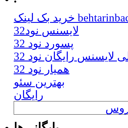
behtarinbacklink.
لایسنس نود32
پسورد نود 32
ی لایسنس رایگان نود 32
همیار نود 32
بهترین سئو
رایگان
یروس
بایگانی‌ها