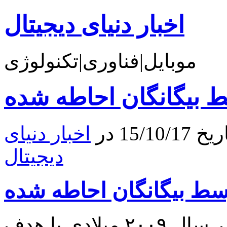
اخبار دنیای دیجیتال
موبایل|فناوری|تکنولوژی
15 در
اخبار دنیای
دیجیتال
تلسکوپ فضایی کپلر ناسا در سال ۲۰۰۹ میلادی با هدف