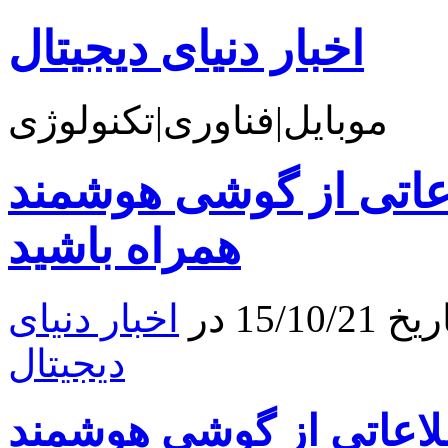
اخبار دنیای دیجیتال
موبایل|فناوری|تکنولوژی
اتی از گوشی هوشمند HTC One A9
همراه باشید
15 در
اخبار دنیای
دیجیتال
عاتی از گوشی هوشمند HTC One A9 همراه