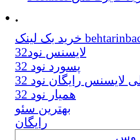
.
behtarinbacklink.
لایسنس نود32
پسورد نود 32
ی لایسنس رایگان نود 32
همیار نود 32
بهترین سئو
رایگان
یروس