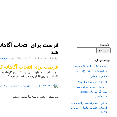
فرصت برای انتخاب آگاهانه
شد
نوشته شده به وسیله ی در تاریخ 16/03/12 در
اخبار دنیای
نوشته‌های تازه
فرصت برای انتخاب آگاهانه ک
Internet Download Manager
(IDM) 6.43.2 + Portable
نبود نظرات متفاوت درباره کسب‌وکارها، به
انتخاب بهترین‌ها غیرممکن شده و فرهنگ
مدیریت دانلود
Mozilla Firefox 152.0.3
برچسب کردن این موضوع
|
پیوند یکتا
|
پ
Win/Mac/Linux + Farsi +
Portable مرورگر موزیلا
شرمنده ، بخش پاسخ ها بسته است.
فایرفاکس
دانلود مجموعه سخنرانی حجت
الاسلام علیرضا پناهیان – محرم
1405