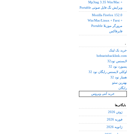
Mp3tag 3.35 Win/Mac +
Portable ویرایش تگ فایل صوتی
Mozilla Firefox 152.0
Win/Mac/Linux + Farsi +
Portable مرورگر موزیلا
فایرفاکس
.
خرید بک لینک
behtarinbacklink.com
لایسنس نود32
پسورد نود 32
اوکلی لایسنس رایگان نود 32
همیار نود 32
بهترین سئو
رایگان
خرید آنتی ویروس
بایگانی‌ها
ژوئن 2026
فوریه 2026
ژانویه 2026