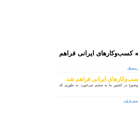
اخبار دنیای دیجیتال
موبایل|فناوری|تکنولوژی
 کسب‌و‌کارهای ایرانی فراهم
 دیجیتال
سب‌و‌کارهای ایرانی فراهم شد
 وضوح در کشور ما به چشم می‌خورد. به طوری که
یوند بازتاب