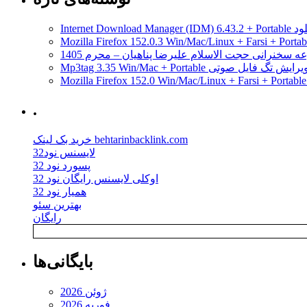
مدیریت دانلود
ه سخنرانی حجت الاسلام علیرضا پناهیان – محرم 1405
Mp3tag 3.35 Win/Mac + Portab ویرایش تگ فایل صوتی
.
خرید بک لینک behtarinbacklink.com
لایسنس نود32
پسورد نود 32
اوکلی لایسنس رایگان نود 32
همیار نود 32
بهترین سئو
رایگان
بایگانی‌ها
ژوئن 2026
فوریه 2026