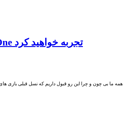
اخبار تکنولوژی ۱۰ بازی کنسول Xbox 360 که به‌زودی بر روی Xbox One تجربه خواهید کرد
همه ما بی چون و چرا این رو قبول داریم که نسل قبلی بازی ها