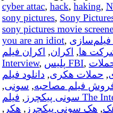
بوده
cyber attac
,
hack
,
haking
,
N
است
!
sony pictures
,
Sony Picture
sony pictures movie screene
فیلم‌سازی
,
you are an idiot
رکت ها
,
اکران
,
اکران فیلم The
ملات
,
پلیس FBI
,
Interview
,
حملات هکری
,
فروش فیلم مصاحبه
,
سونی
,
The Interv
سونی پیکچرز
,
ک
,
هک سونی پیکچرز
,
هکر
,