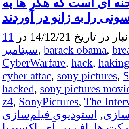
حنه ای است که هکر ها به
آمریکایی
از
سونی
در
پخش
اینترنتی
ریخ 14/12/21 در
11
فیلم
The
Interview
bre
,
barack obama
,
سپتامبر
CyberWarfare
,
hack
,
hakin
cyber attac
,
sony pictures
,
S
hacked
,
sony pictures movie
z4
,
SonyPictures
,
The Inter
سازی
,
استودیوی فیلم‌سازی
کت ها
,
اف بی آی
,