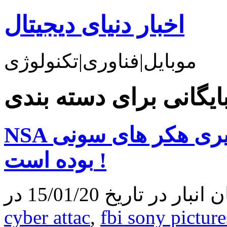
اخبار دنیای دیجیتال
موبایل|فناوری|تکنولوژی
NSA از مدت ها قبل در حال رهگیری هکر های سونی
بوده است !
 تاریخ 15/01/20 در
cyber attac
,
fbi sony picture