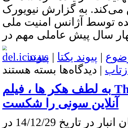
می‌کند. به گزارش نیویورک
شده توسط آژانس امنیت ملی
ضوع
|
پیوند یکتا
|
پیوند
برای
زتاب
|
دیدگاه‌ها
بسته هستند
NSA
از
مدت
به لطف هکر ها ، فیلم The Interview رکورد فروش
ها
قبل
در
آنلاین سونی را شکست
حال
رهگیری
هکر
 تاریخ 14/12/29 در
های
سونی