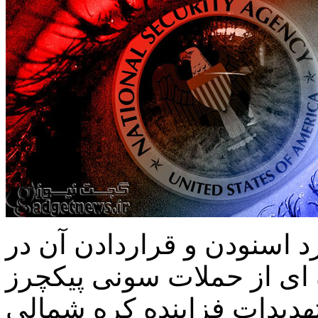
 اسنودن و قراردادن آن در
ه ای از حملات سونی پیکچرز
تهدیدات فزاینده کره شمالی