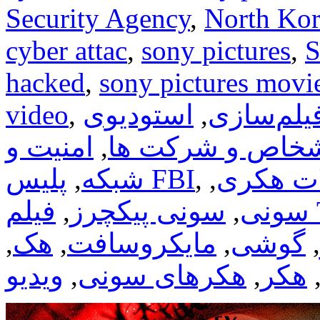
Security Agency
,
North Kor
cyber attac
,
sony pictures
,
S
hacked
,
sony pictures movie
یلم‌سازی
,
استودیوی
,
video
خاص و شرکت ها
,
امنیت و
ت هکری
,
,
پلیس FBI
شبکه
,
T
سونی
,
سونی پیکچرز
,
,
گوشی
,
مایکروسافت
,
هک
,
هکر
,
هکرهای سونی
,
ویدیو