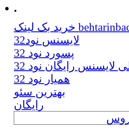
.
behtarinbacklink.
لایسنس نود32
پسورد نود 32
ی لایسنس رایگان نود 32
همیار نود 32
بهترین سئو
رایگان
یروس