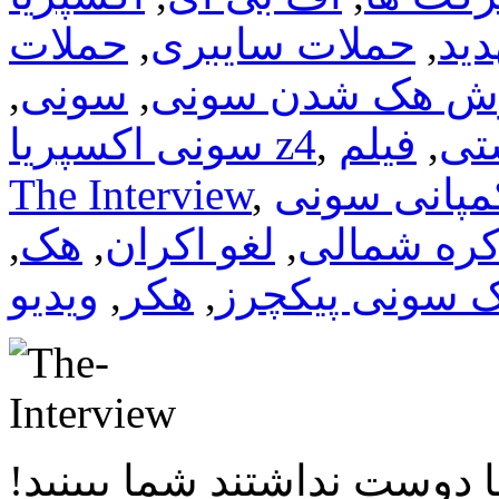
دید
,
حملات سایبری
,
حملات
ش هک شدن سونی
,
سونی
,
تی
,
فیلم
,
سونی اکسپریا z4
مپانی سونی
,
The Interview
کره شمالی
,
لغو اکران
,
هک
,
 سونی پیکچرز
,
هکر
,
ویدیو
دوست نداشتند شما ببینید!