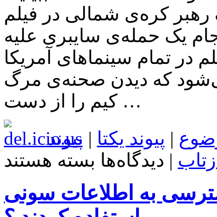
ه‌ی شمالی در فیلم “The Interview” که
ک حمله‌ی سایبری علیه Sony Pictures
لم در تمام سینماهای آمریکا
ی‌شود که دیدن صحنه‌ی مرگ
کیم را از دست …
ضوع
|
پیوند یکتا
|
پیوند
برای
زتاب
|
دیدگاه‌ها
بسته هستند
تماشا
کنید
:
ترسی به اطلاعات سونی
این
همان
صحنه