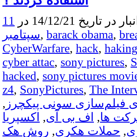
استفاده کردند ؟
ای
است
که
ریخ 14/12/21 در
11
هکر
ها
به
bre
,
barack obama
,
سپتامبر
خاطرش
سونی
CyberWarfare
,
hack
,
hakin
را
به
cyber attac
,
sony pictures
,
S
زانو
در
آوردند
hacked
,
sony pictures movie
!
z4
,
SonyPictures
,
The Inter
ی فیلم‌سازی سونی پیکچرز
,
کت ها
,
اف بی آی
,
ی
,
حملات هکری
,
روش هک