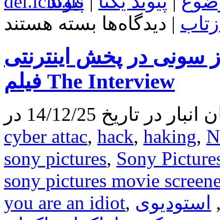
ضوع
|
پیوند یکتا
|
پیوند
برای
زتاب
|
دیدگاه‌ها
بسته هستند
به
لطف
هکر
ز سونی در پخش اینترنتی
ها
،
فیلم
فیلم The Interview
The
Interview
رکورد
 تاریخ 14/12/25 در
فروش
آنلاین
سونی
cyber attac
,
hack
,
haking
,
N
را
شکست
sony pictures
,
Sony Picture
sony pictures movie screene
استودیوی
,
you are an idiot