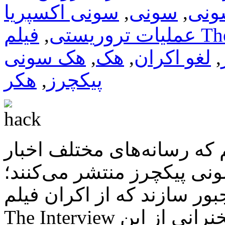
ونی
,
سونی
,
The 
عملیات تروریستی
,
,
لغو اکران
,
هک
,
هک سونی
پیکچرز
,
هکر
 که رسانه‌های مختلف اخبار
نی پیکچرز منتشر می‌کنند؛
ر سازند که از اکران فیلم
The Interview عقب بکشد و اوباما هم در یک سخنرانی از این