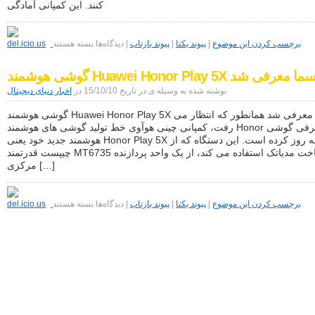
کنند. این کمپانی آمادگی
برای
سرویس
برچسب کردن این موضوع
|
پیوند یکتا
|
پیوند بازتاب
|
دیدگاه‌ها
بسته هستند
پادکست
به
 هوشمند Huawei Honor Play 5X رسما معرفی شد
گوگل
Play
نوشته شده به وسیله ی در تاریخ 15/10/10 در
اخبار دنیای دیجیتال
Music
اضافه
گوشی هوشمند Huawei Honor Play 5X رسما معرفی شد همانطور که انتظار می
می‎شود
رفت، کمپانی چینی هوآوی خط تولید گوشی های هوشمند Honor را با معرفی گوشی
هوشمند جدید خود یعنی Honor Play 5X به روز کرده است. این دستگاه که از
چیپست قدرتمند MT6735 ساخت مدیاتک استفاده می کند، از یک واحد پردازنده
مرکزی […]
برای
گوشی
برچسب کردن این موضوع
|
پیوند یکتا
|
پیوند بازتاب
|
دیدگاه‌ها
بسته هستند
هوشمند
Huawei
Honor
Play
5X
رسما
معرفی
شد