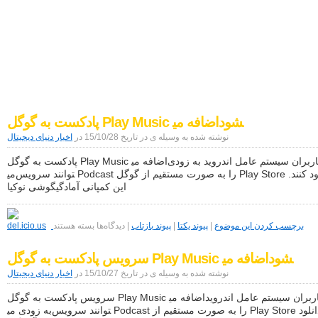
اخبار دنیای دیجیتال
موبایل|فناوری|تکنولوژی
پادکست به گوگل Play Music اضافه می‎شود
نوشته شده به وسیله ی در تاریخ 15/10/28 در
اخبار دنیای دیجیتال
پادکست به گوگل Play Music اضافه می‎شود کاربران سیستم عامل اندروید به زودی
می‎توانند سرویس Podcast را به صورت مستقیم از گوگل Play Store دانلود کنند.
این کمپانی آمادگیگوشی نوکیا
برای
پادکست
برچسب کردن این موضوع
|
پیوند یکتا
|
پیوند بازتاب
|
دیدگاه‌ها
بسته هستند
به
گوگل
سرویس پادکست به گوگل Play Music اضافه می‎شود
Play
Music
نوشته شده به وسیله ی در تاریخ 15/10/27 در
اخبار دنیای دیجیتال
اضافه
می‎شود
سرویس پادکست به گوگل Play Music اضافه می‎شود کاربران سیستم عامل اندروید
به زودی می‎توانند سرویس Podcast را به صورت مستقیم از Play Store گوگل دانلود