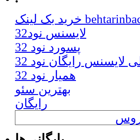
behtarinbacklink.
لایسنس نود32
پسورد نود 32
ی لایسنس رایگان نود 32
همیار نود 32
بهترین سئو
رایگان
یروس
بایگانی‌ها