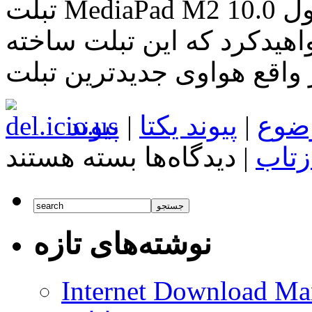
تبلت MediaPad M2 10.0 هواوی پرده برداری شد در نگاه اول
اهید‌کرد که این تبلت ساخته
اقع هواوی جدیدترین تبلت
ضوع
|
پیوند یکتا
|
پیوند
برای
زتاب
|
دیدگاه‌ها
بسته هستند
تبلت
MediaPad
M2
10.0
هواوی
پرده
نوشته‌های تازه
برداری
شد
Internet Download Man