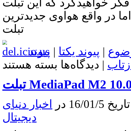
 فکر خواهید‌کرد که این تبلت
در واقع هواوی جدیدترین
تبلت
ضوع
|
پیوند یکتا
|
پیوند
برای
زتاب
|
دیدگاه‌ها
بسته هستند
CES
2016:
تبلت
MediaPad
M2
10.0
هواوی
16/0 در
اخبار دنیای
پرده
برداری
دیجیتال
شد