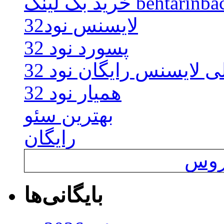
behtarinbacklink.
لایسنس نود32
پسورد نود 32
ی لایسنس رایگان نود 32
همیار نود 32
بهترین سئو
رایگان
یروس
بایگانی‌ها