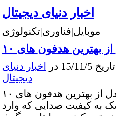
اخبار دنیای دیجیتال
موبایل|فناوری|تکنولوژی
15/1 در
اخبار دنیای
دیجیتال
۱۰ مدل از بهترین هدفون های In-Ear اگر علاقه مند به
به کیفیت صدایی که وارد