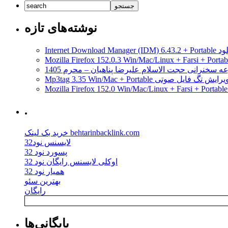
ها
نخستین
عرضه
نوت
می‌کند
بوک
نوشته‌های تازه
شیائومی
مجهز
مدیریت دانلود
به
پردازنده
ه سخنرانی حجت الاسلام علیرضا پناهیان – محرم 1405
Core
Mp3tag 3.35 Win/Mac + Portab ویرایش تگ فایل صوتی
i7
اینتل
و
.
GTX
760M
GPU
خرید بک لینک behtarinbacklink.com
خواهد
لایسنس نود32
بود
پسورد نود 32
اوکلی لایسنس رایگان نود 32
همیار نود 32
بهترین سئو
رایگان
بایگانی‌ها