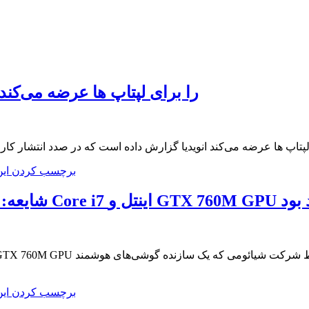
NVIDIA کارت های GTX 980MX و ۹۷۰MX را برای لپتاپ ها عرضه می‌کند
برچسب کردن ای
Core  اینتل و GTX 760M GPU خواهد بود
برچسب کردن ای