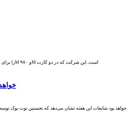
NVIDIA کارت های GTX 980MX و ۹۷۰MX را برای لپتاپ ها عرضه می‌کند انویدیا گزارش داده است که در صدد انتشار کارت های جدید سری ۹۸۰M و ۹۷۰M است. این شرکت که در دو کارت
شایعه: نخستین نوت بوک شیائومی مجهز به پردازنده i7