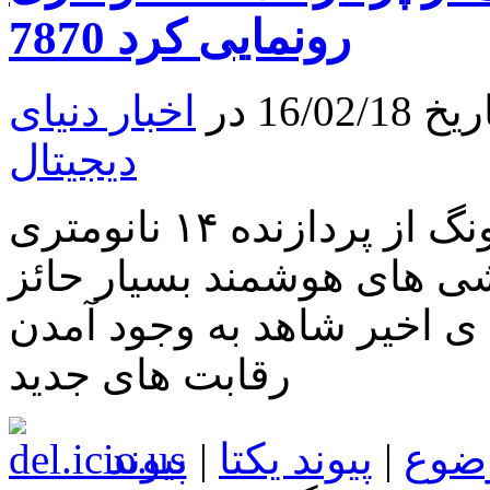
کانادا
7870 رونمایی کرد
عرضه
می‌شود
16 در
اخبار دنیای
دیجیتال
سامسونگ از پردازنده ۱۴ نانومتری Exynos 7 Octa 7870
ی های هوشمند بسیار حائز
ی اخیر شاهد به وجود آمدن
رقابت های جدید
ضوع
|
پیوند یکتا
|
پیوند