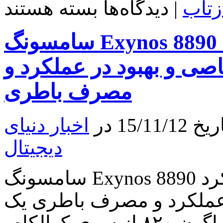
برای
زتاب
|
دیدگاه‌ها
بسته هستند
سامسونگ
از
پردازنده
سامسونگ Exynos 8890 را رسما معرفی کرد: GPU
۱۴
نانومتری
Exynos
صی و بهبود در عملکرد و
7
Octa
مصرف باطری
7870
رونمایی
کرد
15 در
اخبار دنیای
دیجیتال
سامسونگ Exynos 8890 را رسما معرفی کرد: GPU جدید،
 عملکرد و مصرف باطری یک
روز بعد از معرفی رسمی اسنپدراگون ۸۲۰ از سوی کوالکام،