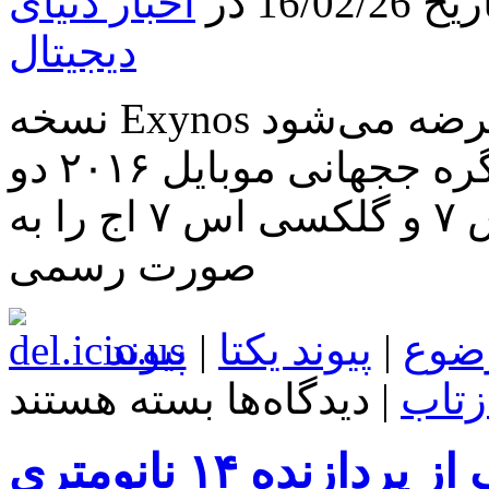
16 در
اخبار دنیای
گوشی
Galaxy
دیجیتال
S7
mini
با
صفحه
نسخه Exynos گلکسی اس۷ در کانادا عرضه می‌شود
نمایش
“۴.۶
سامسونگ در رویداد رویایی کنگره ججهانی موبایل ۲۰۱۶ دو
و
Snapdragon
گوشی‌هوشمند گلکسی اس ۷ و گلکسی اس ۷ اج را به
820
یا
Exynos
صورت رسمی
8890
را
عرضه
می‌کند؟
ضوع
|
پیوند یکتا
|
پیوند
برای
زتاب
|
دیدگاه‌ها
بسته هستند
نسخه
Exynos
گلکسی
سامسونگ از پردازنده ۱۴ نانومتری Exynos 7 Octa
اس۷
در