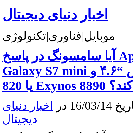
اخبار دنیای دیجیتال
موبایل|فناوری|تکنولوژی
آیا سامسونگ در پاسخ Apple iPhone SE گوشی
Galaxy S7 mini با صفحه نمایش “۴.۶ و Snapdragon
ه می‌کند؟
16 در
اخبار دنیای
دیجیتال