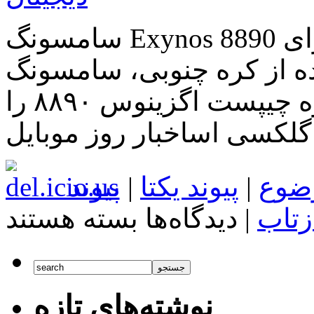
بهبود
در
سامسونگ Exynos 8890 را برای Galaxy S7 به تولید انبوه می
عملکرد
و
 از کره چنوبی، سامسونگ
مصرف
باطری
قرار است در آذر ماه تولید انبوه چیپست اگزینوس ۸۸۹۰ را
گلکسی اساخبار روز موبایل
ضوع
|
پیوند یکتا
|
پیوند
برای
زتاب
|
دیدگاه‌ها
بسته هستند
سامسونگ
Exynos
8890
را
برای
Galaxy
نوشته‌های تازه
S7
به