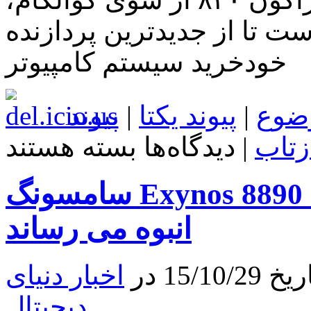
ت تا از جدیدترین پردازنده
خودخرید سیستم کامپیوتر
ضوع
|
پیوند یکتا
|
پیوند
برای
زتاب
|
دیدگاه‌ها
بسته هستند
سامسونگ
Exynos
8890
سامسونگ Exynos 8890 را برای Galaxy S7 به تولید
را
رسما
معرفی
انبوه می رساند
کرد:
GPU
جدید،
15 در
اخبار دنیای
هسته
های
اختصاصی
دیجیتال
و