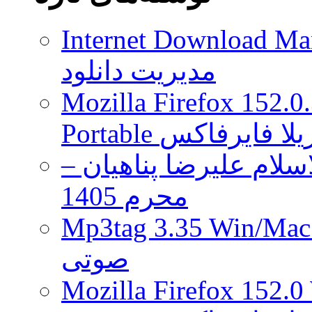
تولید
انبوه
Internet Download Man
می
رساند
مدیریت دانلود
Mozilla Firefox 152.0
 موزیلا فایرفاکس
لام علیرضا پناهیان –
محرم 1405
Mp3tag 3.35 Wi ویرایش تگ فایل
صوتی
Mozilla Firefox 152.0