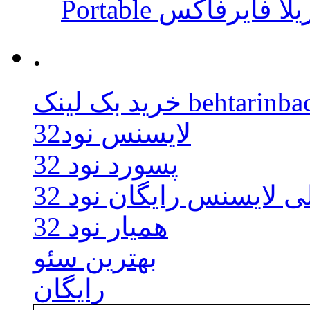
 موزیلا فایرفاکس
.
behtarinbacklink.
لایسنس نود32
پسورد نود 32
ی لایسنس رایگان نود 32
همیار نود 32
بهترین سئو
رایگان