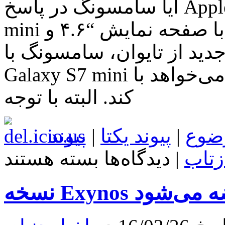
آیا سامسونگ در پاسخ Apple iPhone SE گوشی Galaxy S7
mini با صفحه نمایش “۴.۶ و Snapdragon 820 یا Exynos 8890
جدید از تایوان، سامسونگ با
Galaxy S7 mini می‌خواهد با iPhone SE چهار اینچی مقابله
کند. البته با توجه
ضوع
|
پیوند یکتا
|
پیوند
برای
زتاب
|
دیدگاه‌ها
بسته هستند
آیا
سامسونگ
در
پاسخ
Apple
iPhone
SE