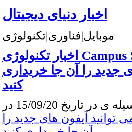
اخبار دنیای دیجیتال
موبایل|فناوری|تکنولوژی
اخبار تکنولوژی Campus Store اپل فردا بازگشایی می
ی جدید را آن جا خریداری
کنید
 توانید آیفون های جدید را
آن جا خریداری کنید