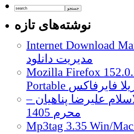
Store
اپل
فردا
نوشته‌های تازه
بازگشایی
می
شود
و
Internet Download Man
می
توانید
مدیریت دانلود
آیفون
های
جدید
Mozilla Firefox 152.0
را
آن
 موزیلا فایرفاکس
جا
خریداری
لام علیرضا پناهیان –
کنید
محرم 1405
Mp3tag 3.35 Wi ویرایش تگ فایل