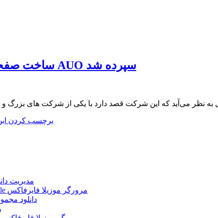
ساخت صفحه نمایش های آیفون های بعدی اپل به شرکت AUO سپرده شد
ه شد طبق ادعا های شرکت بزرگ اپل به نظر می‌آید که این شرکت قصد دارد با یکی از شرکت های بزرگ و
برچسب کردن ای
Internet Download Manager (IDM) 6.43.2 + Portable 
Mozilla Firefox 152.0.3 Win/Mac/Linux + Farsi + Portable مرورگر موزیلا فایرفاکس
دانلود مجموع
le
Mozilla Firefox 152.0 Win/Mac/Linux + Farsi + Portable مرورگر موزیلا فایرفاکس