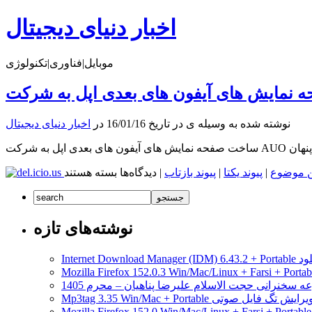
اخبار دنیای دیجیتال
موبایل|فناوری|تکنولوژی
نوشته شده به وسیله ی در تاریخ 16/01/16 در
اخبار دنیای دیجیتال
 پنهان
برای
ن موضوع
|
پیوند یکتا
|
پیوند بازتاب
|
دیدگاه‌ها
بسته هستند
ساخت
صفحه
نمایش
های
نوشته‌های تازه
آیفون
های
مدیریت دانلود
بعدی
اپل
ه سخنرانی حجت الاسلام علیرضا پناهیان – محرم 1405
به
Mp3tag 3.35 Win/Mac + Portab ویرایش تگ فایل صوتی
شرکت