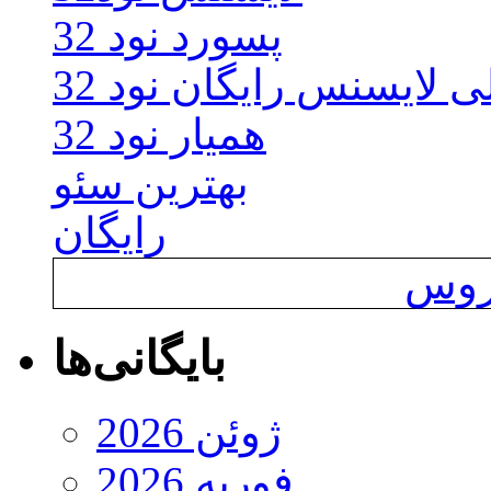
پسورد نود 32
ی لایسنس رایگان نود 32
همیار نود 32
بهترین سئو
رایگان
یروس
بایگانی‌ها
ژوئن 2026
فوریه 2026