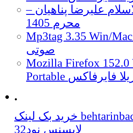
لام علیرضا پناهیان –
محرم 1405
Mp3tag 3.35 Wi ویرایش تگ فایل
صوتی
Mozilla Firefox 152.0
 موزیلا فایرفاکس
.
behtarinbacklink.
لایسنس نود32