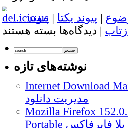
ضوع
|
پیوند یکتا
|
پیوند
برای
زتاب
|
دیدگاه‌ها
بسته هستند
Acer
دو
دستگاه
Windows
10
جدید
نوشته‌های تازه
معرفی
کرد
Internet Download Man
مدیریت دانلود
Mozilla Firefox 152.0
 موزیلا فایرفاکس