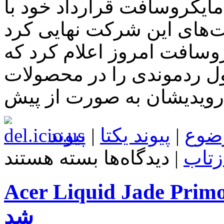
مایکروسافت قرارداد خود با Acer را جهت نصب نرم‌افزارهای
ت‌های این شرکت نهایی کرد
فت امروز اعلام کرد که Acer به لیست شرکت‌هایی
غول ردموندی را در محصولات
رویدیشان به صورت از پیش
ضوع
|
پیوند یکتا
|
پیوند
برای
زتاب
|
دیدگاه‌ها
بسته هستند
مایکروسافت
قرارداد
خود
Acer Liquid Jade Pri در دسامبر راهی بازار خواهد
با
Acer
را
شد
جهت