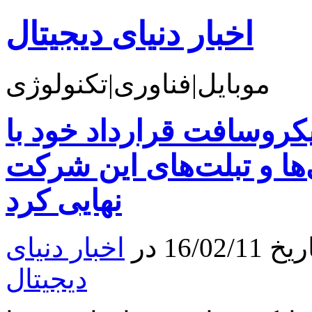
اخبار دنیای دیجیتال
موبایل|فناوری|تکنولوژی
روسافت قرارداد خود با Acer را جهت نصب
ها و تبلت‌های این شرکت
نهایی کرد
16 در
اخبار دنیای
دیجیتال