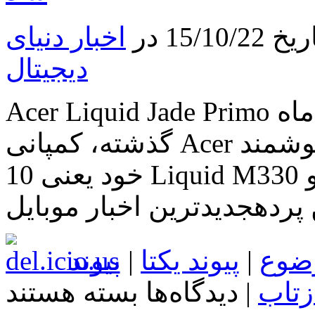
نصب
نرم‌افزارهای
15 در
اخبار دنیای
خود
در
گوشی‌ها
دیجیتال
و
تبلت‌های
این
Acer Liquid Jade Primo در دسامبر راهی بازار خواهد شد ماه
شرکت
نهایی
گذشته، کمپانی Acer از اولین گوشی های هوشمند Windows
کرد
10 خود یعنی Liquid M330 و Liquid Jade Primo پرده برداری
ن پردهجدیدترین اخبار موبایل
ضوع
|
پیوند یکتا
|
پیوند
برای
زتاب
|
دیدگاه‌ها
بسته هستند
Acer
Liquid