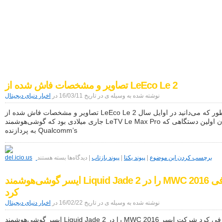
اخبار دنیای دیجیتال
موبایل|فناوری|تکنولوژی
تصاویر و مشخصات فاش شده از LeEco Le 2
نوشته شده به وسیله ی در تاریخ 16/03/11 در
اخبار دنیای دیجیتال
تصاویر و مشخصات فاش شده از LeEco Le 2 همانطور که می‌دانید در اوایل سال
جاری میلادی بود که گوشی‌هوشمند LeTV Le Max Pro به عنوان اولین دستگاهی که
به پردازنده Qualcomm’s
برای
تصاویر
برچسب کردن این موضوع
|
پیوند یکتا
|
پیوند بازتاب
|
دیدگاه‌ها
بسته هستند
و
مشخصات
ایسر گوشی‌هوشمند Liquid Jade 2 را در MWC 2016 معرفی
فاش
شده
کرد
از
LeEco
نوشته شده به وسیله ی در تاریخ 16/02/22 در
اخبار دنیای دیجیتال
Le
2
ایسر گوشی‌هوشمند Liquid Jade 2 را در MWC 2016 معرفی کرد شرکت ایسر