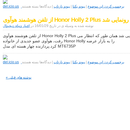
برای
شخصیت
برچسب کردن این موضوع
|
پیوند یکتا
|
پیوند بازتاب
|
دیدگاه‌ها
بسته هستند
بروس‌لی
در
از تلفن هوشمند هوآوی Honor Holly 2 Plus رونمایی شد
بازی
UFC
نوشته شده به وسیله ی در تاریخ 16/01/29 در
اخبار دنیای دیجیتال
2
حضور
از تلفن هوشمند هوآوی Honor Holly 2 Plus رونمایی شد همان طور که انتظار می
خواهد
داشت
رفت، هوآوی عضو جدیدی از خانواده Honor Holly را به بازار عرضه
کرد.پردازنده چهار هسته ای مدل MT6735P
برای
از
برچسب کردن این موضوع
|
پیوند یکتا
|
پیوند بازتاب
|
دیدگاه‌ها
بسته هستند
تلفن
هوشمند
هوآوی
« نوشته های قبلی
Honor
Holly
2
Plus
رونمایی
شد