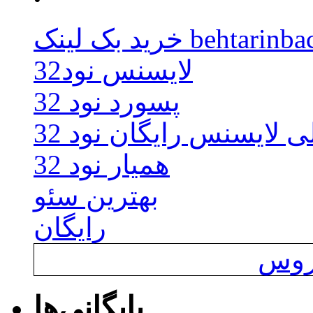
behtarinbacklink.
لایسنس نود32
پسورد نود 32
ی لایسنس رایگان نود 32
همیار نود 32
بهترین سئو
رایگان
یروس
بایگانی‌ها