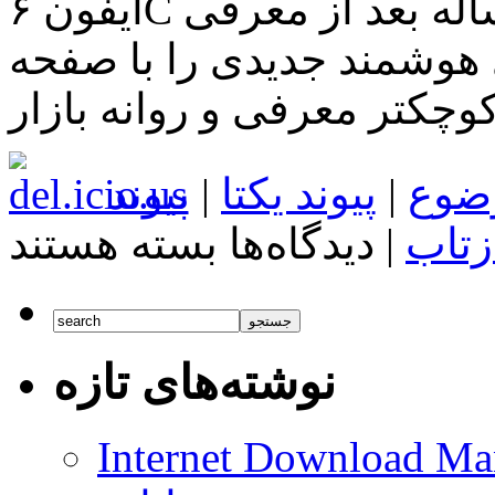
آیفون ۶C باشد شرکت اپل هر ساله بعد از معرفی
هوشمند جدیدی را با صفحه
وچکتر معرفی و روانه بازار
ضوع
|
پیوند یکتا
|
پیوند
برای
زتاب
|
دیدگاه‌ها
بسته هستند
جزئیات
فاش
شده
درباره
آیفون
۵e
نوشته‌های تازه
که
قرار
است
جایگزین
Internet Download Man
آیفون
۶C