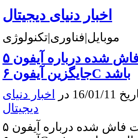
اخبار دنیای دیجیتال
موبایل|فناوری|تکنولوژی
جزئیات فاش شده درباره آیفون ۵e که قرار است
جایگزین آیفون ۶C باشد
16 در
اخبار دنیای
دیجیتال
جزئیات فاش شده درباره آیفون ۵e که قرار است جایگزین