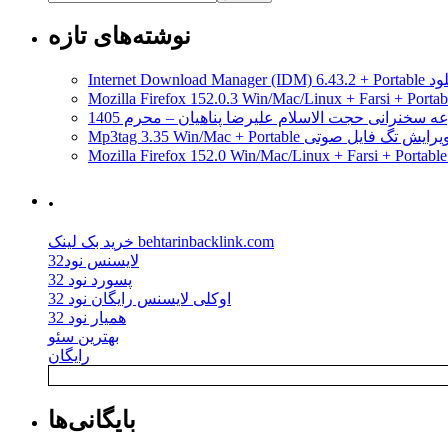
فناوران
اطلاعات
نوشته‌های تازه
،
سه
مدیریت دانلود
شنبه
۲۹
ه سخنرانی حجت الاسلام علیرضا پناهیان – محرم 1405
دی
Mp3tag 3.35 Win/Mac + Portab ویرایش تگ فایل صوتی
۱۳۹۴
.
خرید بک لینک behtarinbacklink.com
لایسنس نود32
پسورد نود 32
اوکلی لایسنس رایگان نود 32
همیار نود 32
بهترین سئو
رایگان
بایگانی‌ها