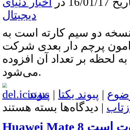
16 در
اخبار دنیای
رقابتی
است
دیجیتال
سی اس ۷ دارای نسخه دو سیم کارته است به
امون پرچم دار بعدی شرکت
ه لحظه بر تعداد آن افزوده
می‌شود.
ضوع
|
پیوند یکتا
|
پیوند
برای
زتاب
|
دیدگاه‌ها
بسته هستند
شایعه:
گلکسی
اس
 متفاوت است
۷