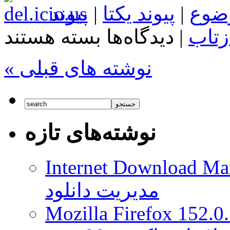
ضوع
|
پیوند یکتا
|
پیوند
برای
زتاب
|
دیدگاه‌ها
بسته هستند
ZTE
Blade
S7
« نوشته های قبلی
دارای
یک
دوربین
۱۳
مگاپیکسلی
خواهد
نوشته‌های تازه
بود
Internet Download Man
مدیریت دانلود
Mozilla Firefox 152.0