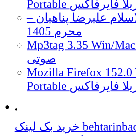
 موزیلا فایرفاکس
لام علیرضا پناهیان –
محرم 1405
Mp3tag 3.35 Wi ویرایش تگ فایل
صوتی
Mozilla Firefox 152.0
 موزیلا فایرفاکس
.
behtarinbacklink.