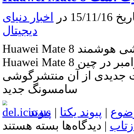
دارای
نسخه
دو
15 در
اخبار دنیای
سیم
کارته
دیجیتال
است
Huawei Mate 8 دارای چند مدل متفاوت است گوشی هوشمند
Huawei Mate 8 که انتظار می رود در ۲۶ام نوامبر در چین
ت جدیدی از آن منتشرگوشی
سامسونگ جدید
ضوع
|
پیوند یکتا
|
پیوند
برای
زتاب
|
دیدگاه‌ها
بسته هستند
Huawei
Mate