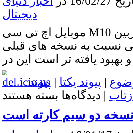
16 در
اخبار دنیای
به
دیجیتال
جای
Quick
Charge
3.0
موبایل اچ تی سی M10 دارای دوربین رقابتی است دوربین
دارای
تکنولوژی
 نسبت به نسخه های قبلی
قدیمی‌تر
Quick
Charge
 بهبود یافته تر است این در
2.0
هستند
ضوع
|
پیوند یکتا
|
پیوند
برای
زتاب
|
دیدگاه‌ها
بسته هستند
موبایل
اچ
تی
سی
M10
دارای
دوربین