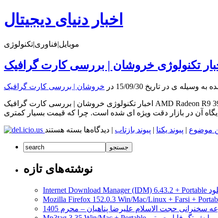
اخبار دنیای دیجیتال
موبایل|فناوری|تکنولوژی
ه وسیله ی در تاریخ 15/09/30 در
اخبار تکنولوژی خروشان | بررسی کارت گرافیک AMD Radeon R9 390X با AMD R9 390X بیشتر آشنا شویم! R9 390X جدیدترین کارت گرافیک مبتنی بر آخرین تکنولوژی شرکت AMD میباشد که از قیمت
برای
ن موضوع
|
پیوند یکتا
|
پیوند بازتاب
|
دیدگاه‌ها
بسته هستند
اخبار
تکنولوژی
خروشان
|
نوشته‌های تازه
بررسی
کارت
مدیریت دانلود
گرافیک
AMD
ه سخنرانی حجت الاسلام علیرضا پناهیان – محرم 1405
Radeon
Mp3tag 3.35 Win/Mac + Portab ویرایش تگ فایل صوتی