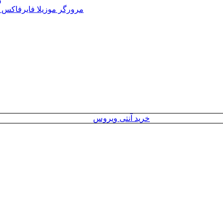
Mozilla Firefox 152.0 Win/Mac/Linux + Farsi + Portable مرورگر موزیلا فایرفاکس
خرید آنتی ویروس