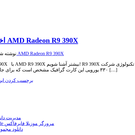
اخبار تکنولوژی خروشان | بررسی کارت گرافیک AMD Radeon R9 390X
خروشان | بررسی کارت گرافیک AMD Radeon R9 390X
نوشته شده ب
۳۳۰ یورویی این کارت گرافیک مشخص است که برای جایگاه آن در بازار دقت ویژه ای شده است. چرا که قیمت بسیار کمتری […]
برچسب کردن ای
Internet Download Manager (IDM) 6.43.2 + Portable 
Mozilla Firefox 152.0.3 Win/Mac/Linux + Farsi + Portable مرورگر موزیلا فایرفاکس
دانلود مجموع
le