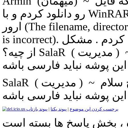
Armin (ميهمان) ~ 1402/06/18 پاسخ سلام بعد از اینکه فایل
رو دانلود کردم و با WinRAR اکسترکت کردم . زمان نصب
ارور (The filename, directory name, or volume label syntax
is incorrect). رو میده . چند بار هم دوباره دان کردم . مشکل
از چیه؟ SalaR ( مديریت ) ~ 1402/06/18 پاسخ سلام اسم
سلام
برچسب کردن این موضوع
|
پیوند یکتا
|
پیوند بازتاب