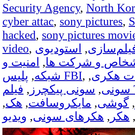
Security Agency
,
North Kor
cyber attac
,
sony pictures
,
S
hacked
,
sony pictures movie
یلم‌سازی
,
استودیوی
,
video
خاص و شرکت ها
,
امنیت و
ت هکری
,
,
پلیس FBI
شبکه
,
T
سونی
,
سونی پیکچرز
,
,
گوشی
,
مایکروسافت
,
هک
,
هکر
,
هکرهای سونی
,
ویدیو