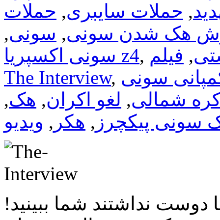
دید
,
حملات سایبری
,
حملات
ش هک شدن سونی
,
سونی
,
تی
,
فیلم
,
سونی اکسپریا z4
مپانی سونی
,
The Interview
کره شمالی
,
لغو اکران
,
هک
,
 سونی پیکچرز
,
هکر
,
ویدیو
دوست نداشتند شما ببینید!