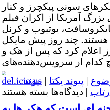
کرهای سونی پیکچرز و کنار
مریکا از اکران فیلم The Interview
ایکروسافت، یوتیوب و کرنل
 هستند. چند روز پیش مایکل
 اعلام کرد که پس از هک و
ضوع
|
پیوند یکتا
|
پیوند
برای
زتاب
|
دیدگاه‌ها
بسته هستند
حمایت
غول
های
حنه ای است که هکر ها به
آمریکایی