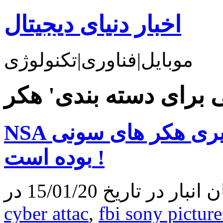
اخبار دنیای دیجیتال
موبایل|فناوری|تکنولوژی
NSA از مدت ها قبل در حال رهگیری هکر های سونی
بوده است !
 تاریخ 15/01/20 در
cyber attac
,
fbi sony picture