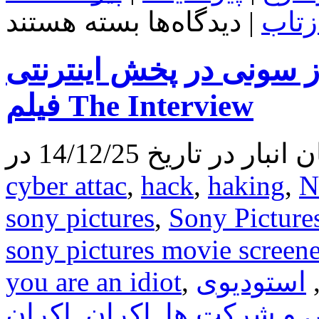
برای
زتاب
|
دیدگاه‌ها
بسته هستند
به
لطف
هکر
ز سونی در پخش اینترنتی
ها
،
فیلم
فیلم The Interview
The
Interview
رکورد
 تاریخ 14/12/25 در
فروش
آنلاین
سونی
cyber attac
,
hack
,
haking
,
N
را
شکست
sony pictures
,
Sony Picture
sony pictures movie screene
استودیوی
,
you are an idiot
 و شرکت ها
,
اکران
,
اکران