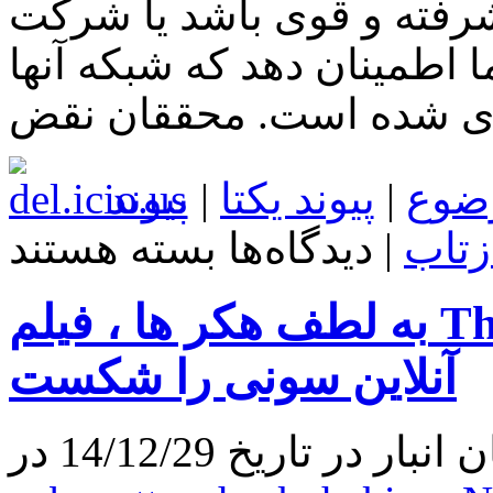
شرفته و قوی باشد یا شرکت
ا اطمینان دهد که شبکه آنها
ضوع
|
پیوند یکتا
|
پیوند
برای
زتاب
|
دیدگاه‌ها
بسته هستند
هکرها
قادر
به
به لطف هکر ها ، فیلم The Interview رکورد فروش
شنود
مکالمات
و
آنلاین سونی را شکست
خواندن
پیامک
های
 تاریخ 14/12/29 در
شما
هستند
!