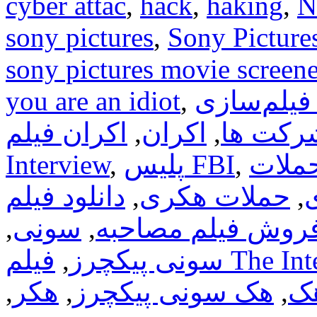
cyber attac
,
hack
,
haking
,
N
sony pictures
,
Sony Picture
sony pictures movie screene
فیلم‌سازی
,
you are an idiot
رکت ها
,
اکران
,
اکران فیلم The
ملات
,
پلیس FBI
,
Interview
,
حملات هکری
,
فروش فیلم مصاحبه
,
سونی
,
The Interv
سونی پیکچرز
,
ک
,
هک سونی پیکچرز
,
هکر
,