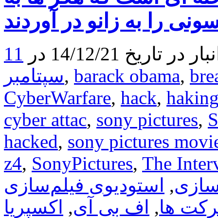
از
سونی
در
پخش
اینترنتی
ریخ 14/12/21 در
11
فیلم
The
Interview
bre
,
barack obama
,
سپتامبر
CyberWarfare
,
hack
,
hakin
cyber attac
,
sony pictures
,
S
hacked
,
sony pictures movie
z4
,
SonyPictures
,
The Inter
سازی
,
استودیوی فیلم‌سازی
کت ها
,
اف بی آی
,