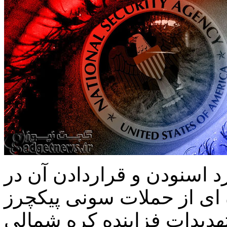
 اسنودن و قراردادن آن در
ه ای از حملات سونی پیکچرز
تهدیدات فزاینده کره شمالی