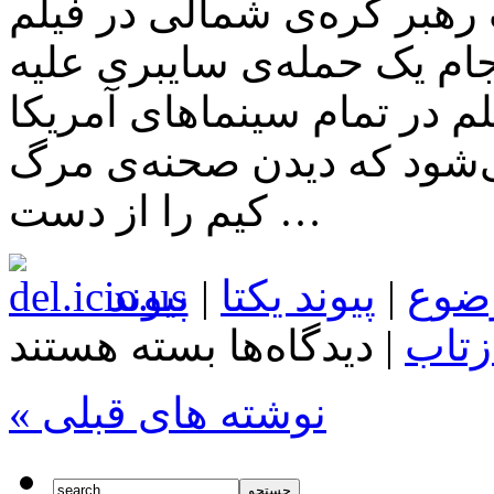
ه‌ی شمالی در فیلم “The Interview” که
ک حمله‌ی سایبری علیه Sony Pictures
لم در تمام سینماهای آمریکا
ی‌شود که دیدن صحنه‌ی مرگ
کیم را از دست …
ضوع
|
پیوند یکتا
|
پیوند
برای
زتاب
|
دیدگاه‌ها
بسته هستند
تماشا
کنید
:
« نوشته های قبلی
این
همان
صحنه
ای