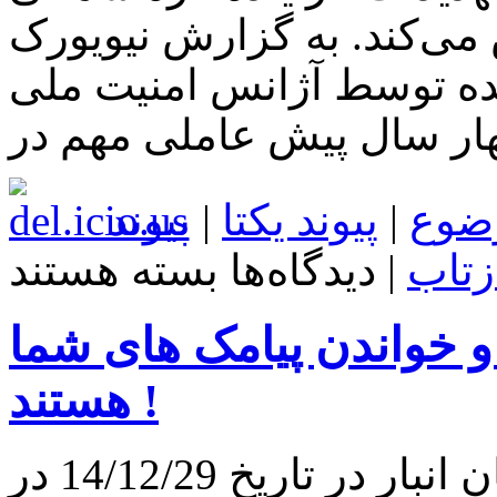
می‌کند. به گزارش نیویورک
شده توسط آژانس امنیت ملی
ضوع
|
پیوند یکتا
|
پیوند
برای
زتاب
|
دیدگاه‌ها
بسته هستند
NSA
از
مدت
و خواندن پیامک های شما
ها
قبل
در
هستند !
حال
رهگیری
هکر
 تاریخ 14/12/29 در
های
سونی