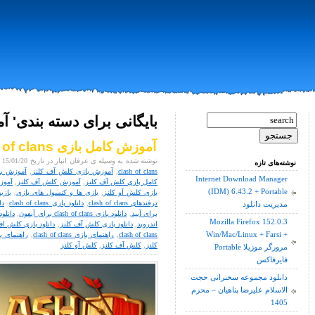
بایگانی برای دسته بندی' 
آموزش کامل بازی clash of clans
نوشته شده به وسیله ی عرفان انبار در تاریخ 15/01/20 در
نوشته‌های تازه
clash of clans
,
آموزش بازی کلش آف کلنز
,
آموزش با
Internet Download Manager
کامل بازی کلش آف کلنز
,
آموزش کلش آف کلنز
,
آموز
(IDM) 6.43.2 + Portable
بازی کلش آو کلنز
,
بازی ها و کنسول های بازی
,
بازی
ترفندهای clash of clans
,
دانلود بازی clash of clans
,
دانلو
مدیریت دانلود
برای آیپد
,
دانلود بازی clash of clans برای آیفون
,
دانلود بازی lans
Mozilla Firefox 152.0.3
اندروید
,
دانلود بازی کلش آف کلنز
,
دانلود بازی کلش ا
Win/Mac/Linux + Farsi +
clash of clans
,
راهنمای بازی clash of clans
,
راهنمای ب
کلنز
,
کلش آف کلنز
,
کلش آو کلنز
Portable مرورگر موزیلا
فایرفاکس
دانلود مجموعه سخنرانی حجت
الاسلام علیرضا پناهیان – محرم
1405