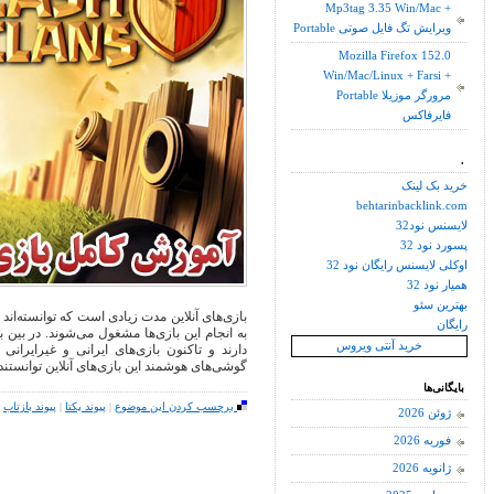
Mp3tag 3.35 Win/Mac +
Portable ویرایش تگ فایل صوتی
Mozilla Firefox 152.0
Win/Mac/Linux + Farsi +
Portable مرورگر موزیلا
فایرفاکس
.
خرید بک لینک
behtarinbacklink.com
لایسنس نود32
پسورد نود 32
اوکلی لایسنس رایگان نود 32
همیار نود 32
بهترین سئو
بازی‌های آنلاین مدت زیادی است که توانسته‌اند 
رایگان
به انجام این بازی‌ها مشغول می‌شوند. در بین 
خرید آنتی ویروس
دارند و تاکنون بازی‌های ایرانی و غیرایر
گوشی‌های هوشمند این بازی‌های آنلاین توانستن
بایگانی‌ها
برچسب کردن این موضوع
|
پیوند یکتا
|
پیوند بازتاب
|
ژوئن 2026
فوریه 2026
ژانویه 2026