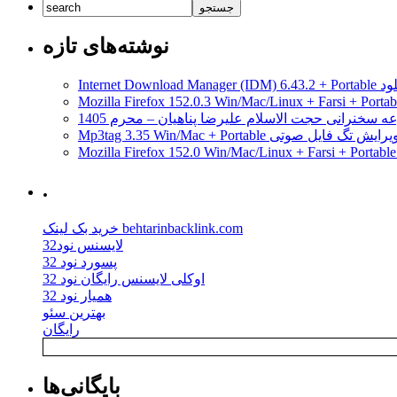
نوشته‌های تازه
مدیریت دانلود
ه سخنرانی حجت الاسلام علیرضا پناهیان – محرم 1405
Mp3tag 3.35 Win/Mac + Portab ویرایش تگ فایل صوتی
.
خرید بک لینک behtarinbacklink.com
لایسنس نود32
پسورد نود 32
اوکلی لایسنس رایگان نود 32
همیار نود 32
بهترین سئو
رایگان
بایگانی‌ها