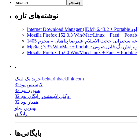
نوشته‌های تازه
مدیریت دانلود
ه سخنرانی حجت الاسلام علیرضا پناهیان – محرم 1405
Mp3tag 3.35 Win/Mac + Portab ویرایش تگ فایل صوتی
.
خرید بک لینک behtarinbacklink.com
لایسنس نود32
پسورد نود 32
اوکلی لایسنس رایگان نود 32
همیار نود 32
بهترین سئو
رایگان
بایگانی‌ها