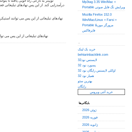
توییتر به تازگی راه خوبی یافته تا بتو
Mp3tag 3.35 Win/Mac +
درآمدزایی کند. از این پس نهادهای تبلیغاتی فع
Portable ویرایش تگ فایل صوتی
Mozilla Firefox 152.0
Win/Mac/Linux + Farsi +
Portable مرورگر موزیلا
فایرفاکس
نهادهای تبلیغاتی از این پس می توا
.
خرید بک لینک
behtarinbacklink.com
لایسنس نود32
پسورد نود 32
اوکلی لایسنس رایگان نود 32
همیار نود 32
بهترین سئو
رایگان
خرید آنتی ویروس
بایگانی‌ها
ژوئن 2026
فوریه 2026
ژانویه 2026