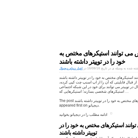
اخبار دنیای دیجیتال
موبایل|فناوری|تکنولوژی
پس می توانند استیکرهای مختص به
خود را در توییتر داشته باشند
ته شده به وسیله ی در تاریخ 16/08/16 در
اخبار دنیای دیجیتال
نند استیکرهای مختص به خود را در توییتر داشته باشند
اند از قبال قابلیتی که آن را از اپ اسنپ چت کپی کرده،
ال در توییتر می توانند برای خود در این شبکه اجتماعی
استیکرهای شخصی بسازند؛ استیکرهایی که …
The post نهادهای تبلیغاتی از این پس می توانند استیکرهای مختص به خود را در توییتر داشته باشند
appeared first on دیجیاتو.
ادامه مطلب را در دیجیاتو بخوانید
 توانند استیکرهای مختص به خود را در
توییتر داشته باشند