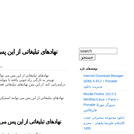
نهادهای تبلیغاتی از این 
نوش
نوشته‌های تازه
نهادهای تبلیغاتی از این پس می توا
Internet Download Manager
توییتر به تازگی راه خوبی یافته تا بتو
(IDM) 6.43.2 + Portable
درآمدزایی کند. از این پس نهادهای تبلیغاتی فع
مدیریت دانلود
Mozilla Firefox 152.0.3
Win/Mac/Linux + Farsi +
Portable مرورگر موزیلا
فایرفاکس
دانلود مجموعه سخنرانی حجت
نهادهای تبلیغاتی از این پس می
الاسلام علیرضا پناهیان – محرم
1405