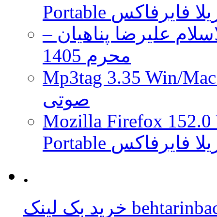
 موزیلا فایرفاکس
لام علیرضا پناهیان –
محرم 1405
Mp3tag 3.35 Wi ویرایش تگ فایل
صوتی
Mozilla Firefox 152.0
 موزیلا فایرفاکس
.
behtarinbacklink.