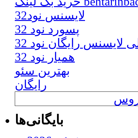
behtarinbacklink.
لایسنس نود32
پسورد نود 32
ی لایسنس رایگان نود 32
همیار نود 32
بهترین سئو
رایگان
یروس
بایگانی‌ها