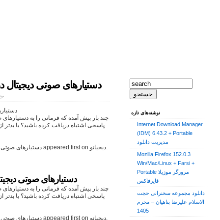
دستیارهای صوتی دیجیتال 
نوش
دستیاره
نوشته‌های تازه
چند بار پیش آمده که فرمانی را به دستیارهای
Internet Download Manager
پاسخی اشتباه دریافت کرده باشید؟ یا بدتر از
(IDM) 6.43.2 + Portable
مدیریت دانلود
The post دستیارهای صوتی دیجیتال در شنیدن صدای شما مشکل دارند appeared first on دیجیاتو.
Mozilla Firefox 152.0.3
Win/Mac/Linux + Farsi +
Portable مرورگر موزیلا
دستیارهای صوتی دیجیت
فایرفاکس
چند بار پیش آمده که فرمانی را به دستیارهای
دانلود مجموعه سخنرانی حجت
پاسخی اشتباه دریافت کرده باشید؟ یا بدتر از
الاسلام علیرضا پناهیان – محرم
1405
The post دستیارهای صوتی دیجیتال در شنیدن صدای شما مشکل دارند appeared first on دیجیاتو.