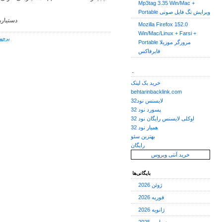
Mp3tag 3.35 Win/Mac +
Portable ویرایش تگ فایل صوتی
دستیاره
Mozilla Firefox 152.0
Win/Mac/Linux + Farsi +
برچس
Portable مرورگر موزیلا
فایرفاکس
.
خرید بک لینک
behtarinbacklink.com
لایسنس نود32
پسورد نود 32
اوکلی لایسنس رایگان نود 32
همیار نود 32
بهترین سئو
رایگان
خرید آنتی ویروس
بایگانی‌ها
ژوئن 2026
فوریه 2026
ژانویه 2026