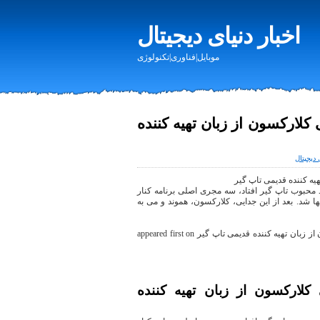
اخبار دنیای دیجیتال
موبایل|فناوری|تکنولوژی
لارکسون از زبان تهیه کننده
 دیجیتال
یه کننده قدیمی تاپ گیر
د محبوب تاپ گیر افتاد، سه مجری اصلی برنامه کنار
ا شد. بعد از این جدایی، کلارکسون، هموند و می به
The post حواشی برنامه جدید جرمی کلارکسون از زبان تهیه کننده قدیمی تاپ گیر appeared first on
لارکسون از زبان تهیه کننده