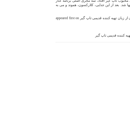
د محبوب تاپ گیر افتاد، سه مجری اصلی برنامه کنار
ا شد. بعد از این جدایی، کلارکسون، هموند و می به
The post حواشی برنامه جدید جرمی کلارکسون از زبان تهیه کننده قدیمی تاپ گیر appeared first on
یه کننده قدیمی تاپ گیر