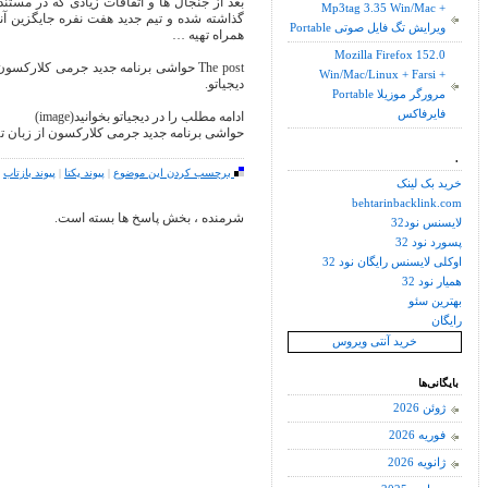
بعد از جنجال ها و اتفاقات زیادی که در مستن
Mp3tag 3.35 Win/Mac +
گذاشته شده و تیم جدید هفت نفره جایگزین آنه
Portable ویرایش تگ فایل صوتی
همراه تهیه …
Mozilla Firefox 152.0
Win/Mac/Linux + Farsi +
دیجیاتو.
Portable مرورگر موزیلا
فایرفاکس
ادامه مطلب را در دیجیاتو بخوانید(image)
حواشی برنامه جدید جرمی کلارکسون از زبان ته
.
برچسب کردن این موضوع
|
پیوند یکتا
|
پیوند بازتاب
خرید بک لینک
behtarinbacklink.com
شرمنده ، بخش پاسخ ها بسته است.
لایسنس نود32
پسورد نود 32
اوکلی لایسنس رایگان نود 32
همیار نود 32
بهترین سئو
رایگان
خرید آنتی ویروس
بایگانی‌ها
ژوئن 2026
فوریه 2026
ژانویه 2026