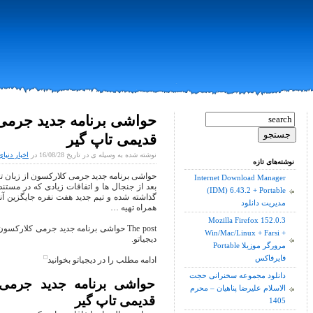
حواشی برنامه جدید جرمی ک
قدیمی تاپ گیر
نوشته شده به وسیله ی در تاریخ 16/08/28 در
اخبار دنیای
نوشته‌های تازه
حواشی برنامه جدید جرمی کلارکسون از زبان ته
Internet Download Manager
بعد از جنجال ها و اتفاقات زیادی که در مستن
(IDM) 6.43.2 + Portable
گذاشته شده و تیم جدید هفت نفره جایگزین آنه
مدیریت دانلود
همراه تهیه …
Mozilla Firefox 152.0.3
Win/Mac/Linux + Farsi +
دیجیاتو.
Portable مرورگر موزیلا
فایرفاکس
ادامه مطلب را در دیجیاتو بخوانید
دانلود مجموعه سخنرانی حجت
حواشی برنامه جدید جرمی ک
الاسلام علیرضا پناهیان – محرم
قدیمی تاپ گیر
1405