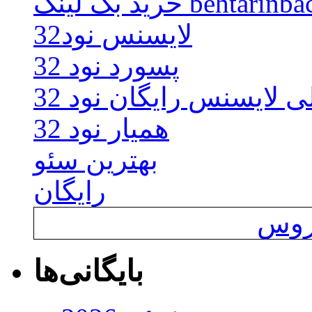
behtarinbacklink.
لایسنس نود32
پسورد نود 32
ی لایسنس رایگان نود 32
همیار نود 32
بهترین سئو
رایگان
یروس
بایگانی‌ها