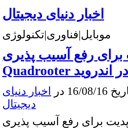
اخبار دنیای دیجیتال
موبایل|فناوری|تکنولوژی
ت برای رفع آسیب پذیری
Quadroote در اندروید
16 در
اخبار دنیای
دیجیتال
آپدیت برای رفع آسیب پذیری