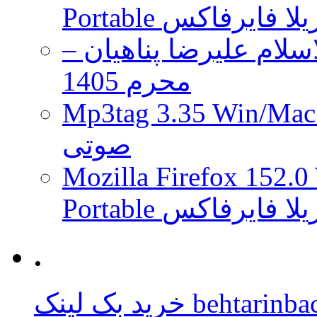
 موزیلا فایرفاکس
لام علیرضا پناهیان –
محرم 1405
Mp3tag 3.35 Wi ویرایش تگ فایل
صوتی
Mozilla Firefox 152.0
 موزیلا فایرفاکس
.
behtarinbacklink.