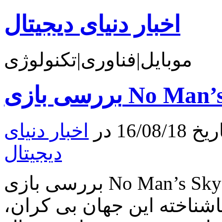
اخبار دنیای دیجیتال
موبایل|فناوری|تکنولوژی
16 در
اخبار دنیای
دیجیتال
شناخته این جهان بی کران،