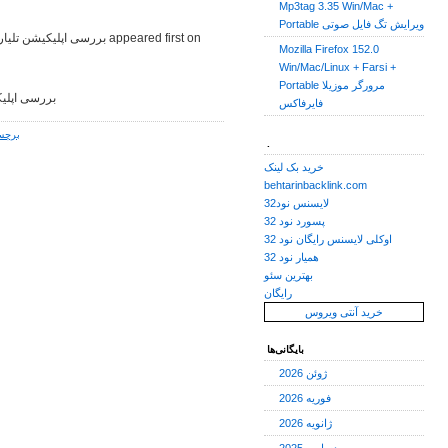
Mp3tag 3.35 Win/Mac +
Portable ویرایش تگ فایل صوتی
Mozilla Firefox 152.0
Win/Mac/Linux + Farsi +
Portable مرورگر موزیلا
بررسی اپلیک
فایرفاکس
برچس
.
خرید بک لینک
behtarinbacklink.com
لایسنس نود32
پسورد نود 32
اوکلی لایسنس رایگان نود 32
همیار نود 32
بهترین سئو
رایگان
خرید آنتی ویروس
بایگانی‌ها
ژوئن 2026
فوریه 2026
ژانویه 2026