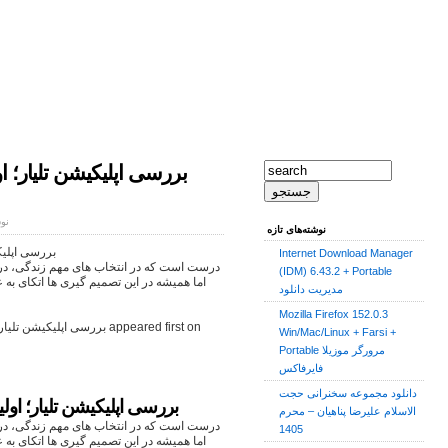
بررسی اپلیکیشن تلیار؛ 
نوش
نوشته‌های تازه
بررسی اپلیک
Internet Download Manager
درست است که در انتخاب های مهم زندگی، در 
(IDM) 6.43.2 + Portable
اما همیشه در این تصمیم گیری ها اتکای به 
مدیریت دانلود
Mozilla Firefox 152.0.3
Win/Mac/Linux + Farsi +
Portable مرورگر موزیلا
فایرفاکس
دانلود مجموعه سخنرانی حجت
بررسی اپلیکیشن تلیار؛ او
الاسلام علیرضا پناهیان – محرم
درست است که در انتخاب های مهم زندگی، در 
1405
اما همیشه در این تصمیم گیری ها اتکای به 