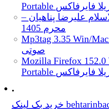
 موزیلا فایرفاکس
لام علیرضا پناهیان –
محرم 1405
Mp3tag 3.35 Wi ویرایش تگ فایل
صوتی
Mozilla Firefox 152.0
 موزیلا فایرفاکس
.
behtarinbacklink.