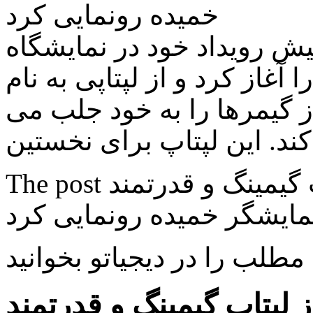
خمیده رونمایی کرد
ویداد خود در نمایشگاه IFA 2016
را آغاز کرد و از لپتاپی به نام Predator 21X رونمایی به عمل
ز گیمرها را به خود جلب می
…
The post ایسر از لپتاپ گیمینگ و قدرتمند Predator 21X با
 مطلب را در دیجیاتو بخوانید
پتاپ گیمینگ و قدرتمند Predator 21X با