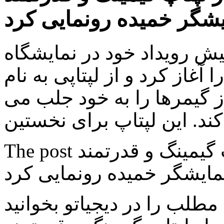
یشگر خمیده رونمایی کرد
ویداد خود در نمایشگاه IFA 2016
را آغاز کرد و از لپتاپی به نام Predator 21X رونمایی به عمل
ز گیمرها را به خود جلب می
…
The post ایسر از لپتاپ گیمینگ و قدرتمند Predator 21X با