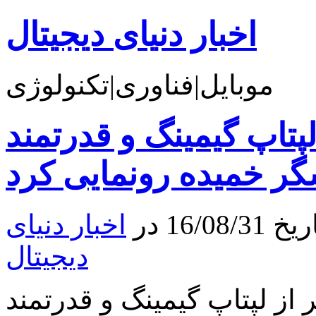
اخبار دنیای دیجیتال
موبایل|فناوری|تکنولوژی
پ گیمینگ و قدرتمند Predator 21X با
گر خمیده رونمایی کرد
16 در
اخبار دنیای
دیجیتال
 لپتاپ گیمینگ و قدرتمند Predator 21X با نمایشگر